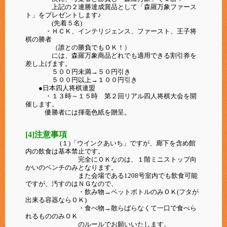
上記の２連勝達成賞品として「森羅万象ファース
ト」をプレゼントします♪
(先着５名)
・ＨＣＫ、インテリジェンス、ファースト、王子将
棋の勝者
（誰との勝負でもＯＫ！）
には、森羅万象商品どれでも適用できる割引券を
差し上げます。
５００円未満→５０円引き
５００円以上→１００円引き
●日本四人将棋連盟
・１３時～１５時 第２回リアル四人将棋大会を開
催します。
優勝者には揮毫色紙を贈呈。
[4]注意事項
(１)「ウインクあいち」ですが、廊下を含め館
内の飲食は基本禁止です。
完全にＯＫなのは、１階ミニストップ向
かいのベンチのみとなります。
また会場である1208号室内でも飲食可能
ですが、汚すのはＮＧなので、
・飲み物→ペットボトルのみＯＫ(フタが
出来る容器ならＯＫ)
・食べ物→散らばらなくて一口で食べら
れるもののみＯＫ
のルールでお願いいたします。