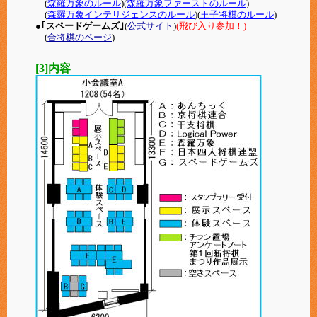
(
森羅万象のルール
)(
森羅万象ファーストのルール
)
(
森羅万象インテリジェンスのルール
)(
王子将棋のルール
)
●｢スペードゲームズ｣
(
公式サイト
)
(飛び入り参加！)
(
合将棋のページ
)
[3]内容