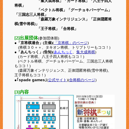
「集大成将棋」「カード将棋」「八王子四人
将棋」
「ベクトル将棋」「グーチョキパーゲーム」
「三国志三人将棋」
「森羅万象インテリジェンス」「正体隠匿将
棋(雪中将棋)」
「王子将棋」
「合将棋」
[2]出展団体
(参加団体順)
●「京将棋連合」(主催)
(
「京将棋」のページ
)
(将棋３０＋＋、タキオン将棋、トリプトリーもココ！)
●「あんちっく」(告知)
(
あんちっく
、
集大成将棋
)
(カード将棋、八王子四人将棋もココ！)
(ベクトル将棋、グーチョキパーゲーム、三国志三人将棋
もココ！)
(森羅万象インテリジェンス
、
正体隠匿将棋(雪中将棋)、
王子将棋もココ！)
spade games
●｢
｣
(
公式サイト
)(
合将棋のページ
)
[3]内容