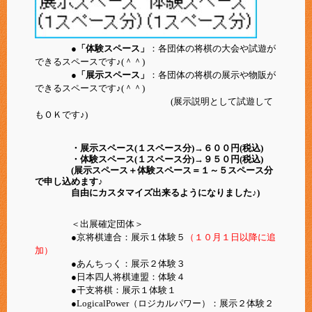
●「体験スペース」
：各団体の将棋の大会や試遊が
できるスペースです♪(＾＾)
●「展示スペース」
：各団体の将棋の展示や物販が
できるスペースです♪(＾＾)
(展示説明として試遊して
もＯＫです♪)
・展示スペース(１スペース分)→６００円(税込)
・体験スペース(１スペース分)→９５０円(税込)
(展示スペース＋体験スペース＝１～５スペース分
で申し込めます♪
自由にカスタマイズ出来るようになりました♪)
＜出展確定団体＞
●京将棋連合：展示１体験５
（１０月１日以降に追
加）
●あんちっく：展示２体験３
●日本四人将棋連盟：体験４
●干支将棋：展示１体験１
●LogicalPower（ロジカルパワー）：展示２体験２