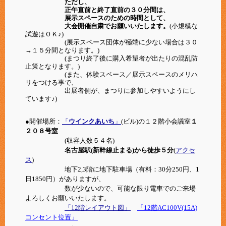
ただし、
正午直前と終了直前の３０分間は、
展示スペースのための時間として、
大会開催自粛でお願いいたします。
(小規模な
試遊はＯＫ♪)
(展示スペース団体が極端に少ない場合は３０
→１５分間となります。)
(まつり終了後に購入希望者が出たりの混乱防
止策となります。)
(また、体験スペース／展示スペースのメリハ
リをつける事で、
出展者側が、まつりに参加しやすいようにし
ています♪)
●開催場所：
「
ウインクあいち
」
(ビル)の１２階小会議室
１
２０８号室
(収容人数５４名)
名古屋駅(新幹線止まる)から徒歩５分
(
アクセ
ス
)
地下2,3階に地下駐車場（有料：
30分250円、1
日1850円）がありますが、
数が少ないので、可能な限り電車でのご来場
よろしくお願いいたします。
「12階レイアウト図」
「12階AC100V(15A)
コンセント位置」