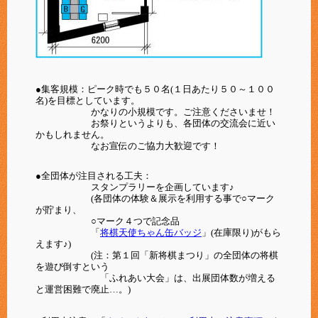
●集客規模：ピーク時でも５０名(１日あたり５０～１００
名)を目標としています。
かなりの小規模です。ご注意くださいませ！
お祭りというよりも、各団体の交流会に近い
かもしれません。
なお宣伝のご協力大歓迎です！
●全団体が注目される工夫：
スタンプラリーを企画しています♪
(各団体の体験＆展示を利用する事で○マーク
が貯まり、
○マーク４つで記念品
「
将棋天使ちゃん缶バッジ
」(在庫限り)がもら
えます♪)
(注：第１回「新将棋まつり」の全団体の将棋
を遊び倒すという
「ふれあい大会」は、出展団体数が増える
と運営困難で廃止…。)