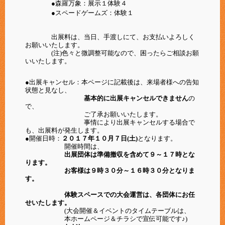
●森羅万象：展示１体験４
●スペードゲームズ：体験１
出展料は、当日、手渡しにて、お支払いよろしく
お願いいたします。
(注)色々と微調整可能なので、困ったらご相談お願
いいたします。
●出展キャンセル：本ページに記載後は、来場者様への告知
状態と見なし、
基本的に出展キャンセルできません
の
で、
ご了承お願いいたします。
事情により出展キャンセルする場合で
も、出展料が発生します。
●開催日時：
２０１７年１０月７日(土)
となります。
開催時間は、
出展団体は準備撤収を含めて９～１７時とな
ります。
お客様は９時３０分～１６時３０分となりま
す。
体験スペースでの大会運営は、各団体にお任
せいたします。
(大会開催＆イベントのタイムテーブルは、
本ホームページ＆チラシで宣伝可能です♪)