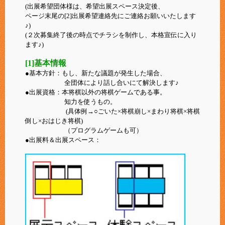
(出展希望団体様は、希望出展スペース決定後、
ページ末尾の[2]出展希望連絡先にご連絡お願いいたします
♪)
(２次募集終了後の時点でチラシを制作し、本格宣伝に入り
ます♪)
[1]基本情報
●基本方針：もし、新たな議題が発生した場合、
全団体により話し合いにて解決します♪
●出展資格：本将棋以外の将棋ゲームである事。
知力を使うもの。
(具体例→○ごいた×将棋崩し×まわり将棋×将棋
倒し×おはじき将棋)
（プログラムゲームも可）
●出展料＆出展スペース：