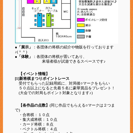
●「展示」
：各団体の将棋の紹介や物販を行っております
♪(＾＾)
●「体験」
：各団体の将棋が置いてあり、
来場者様が試遊できるスペースです♪
【イベント情報】
[1]新将棋まつりポイントレース
受付でもらった記録用紙に、対局後○マークをもらい
５０点以上になると先着５名に豪華賞品をプレゼント！
(大会での対局もポイント対象となります♪)
【各作品の点数】
(同じ作品でもらえる○マークは２つま
で)
・合将棋：１０点
・集大成将棋：１０点
・カード将棋：８点
・ベクトル将棋：４点