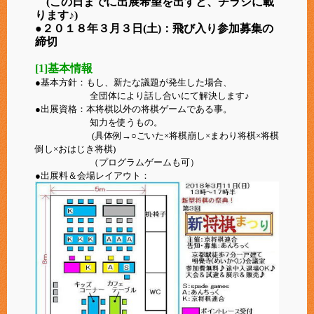
(この日までに出展希望を出すと、チラシに載
ります♪)
●２０１８年３月３日(土)：飛び入り参加募集の
締切
[1]基本情報
●基本方針：もし、新たな議題が発生した場合、
全団体により話し合いにて解決します♪
●出展資格：本将棋以外の将棋ゲームである事。
知力を使うもの。
(具体例→○ごいた×将棋崩し×まわり将棋×将棋
倒し×おはじき将棋)
（プログラムゲームも可）
●出展料＆会場レイアウト：