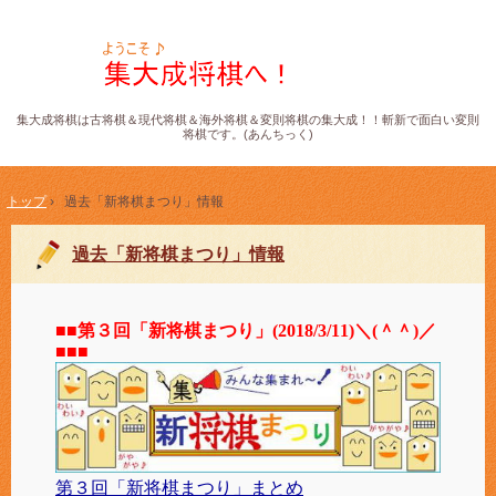
集大成将棋は古将棋＆現代将棋＆海外将棋＆変則将棋の集大成！！斬新で面白い変則
将棋です。(あんちっく)
トップ
›
過去「新将棋まつり」情報
過去「新将棋まつり」情報
■■第３回「新将棋まつり」(2018/3/11)＼(＾＾)／
■■■
第３回「新将棋まつり」まとめ