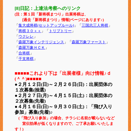
[8]日記：上達法考察へのリンク
(注：第１回「新将棋まつり」出展将棋は、
[過去「新将棋まつり」情報]ページにあります♪)
「
集大成将棋(セットアップルール)
」「
三国志三人将棋
」
「
将棋３０＋＋
」「
トリプトリー
」
「
ウクレレ
」
「
森羅万象インテリジェンス
」「
森羅万象ファースト
」
「
森羅万象ＨＣＫ
」
「
合将棋
」
「
干支将棋
」
■■■■■
これより下は「出展者様」向け情報♪ｄ
(＾＾)
■■■■■
●２月１２日(日)～２月２６日(日)：出展団体の
１次募集(抽選)
●２月２７日(月)～４月１５日(土)：出展団体の
２次募集(先着)
●４月１６日(日)～９月３０日(土)：「飛び入り
参加」募集(先着)♪
(「飛び入り参加」の場合、チラシに名前が載らないなど
宣伝効果が低くなりますので、ご了承お願いいたしま
す！)