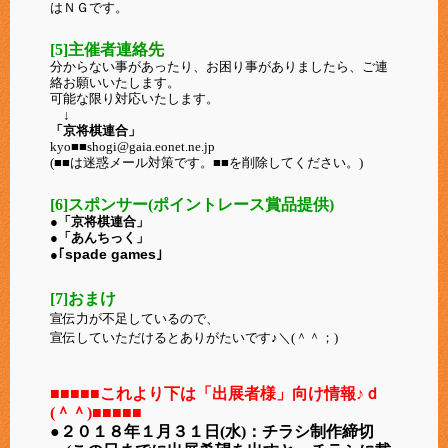
はＮＧです。
[5]主催者連絡先
分からない事があったり、お困り事がありましたら、ご連
絡お願いいたします。
可能な限り対応いたします。
↓
「京将棋連合」
kyo■■shogi@gaia.eonet.ne.jp
(■■は迷惑メール対策です。■■を削除してください。)
[6]スポンサー(ポイントレース賞品提供)
●「京将棋連合」
●「あんちっく」
spade games
●｢
｣
[7]おまけ
宣伝力が不足しているので、
宣伝していただけるとありがたいです♪＼(＾＾；)
■■■■■
これより下は「出展者様」向け情報♪ｄ
(＾＾)
■■■■■
●２０１８年１月３１日(水)：チラシ制作締切