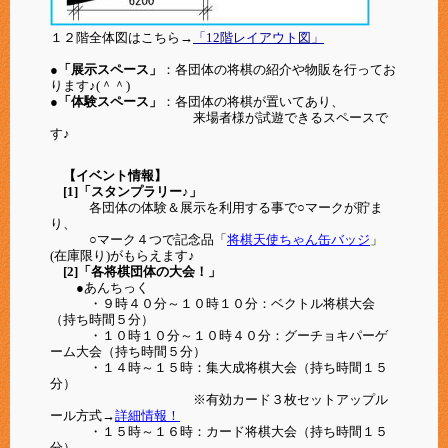
１２階全体図はこちら→
「12階レイアウト図」
●「展示スペース」
：各団体の将棋の紹介や物販を行ってお
ります♪(＾＾)
●「体験スペース」
：各団体の将棋が置いてあり、
来場者様が試遊できるスペースで
す♪
【イベント情報】
[1]「スタンプラリー♪」
各団体の体験＆展示を利用する事で○マークが貯ま
り、
○マーク４つで記念品「
将棋天使ちゃん缶バッジ
」
(在庫限り)がもらえます♪
[2]「各将棋団体の大会！」
●あんちっく
・９時４０分～１０時１０分：ベクトル将棋大会
（持ち時間５分）
・１０時１０分～１０時４０分：グーチョキパーゲ
ーム大会（持ち時間５分）
・１４時～１５時：集大成将棋大会（持ち時間１５
分）
※有効カード３枚セットアップル
ール方式→
詳細情報！
・１５時～１６時：カード将棋大会（持ち時間１５
分）