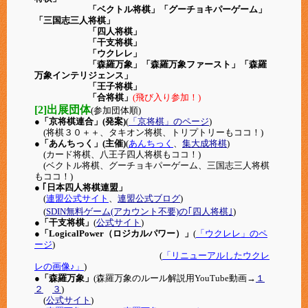
「ベクトル将棋」「グーチョキパーゲーム」
「三国志三人将棋」
「四人将棋」
「干支将棋」
「ウクレレ」
「森羅万象」「森羅万象ファースト」「森羅
万象インテリジェンス」
「王子将棋」
「合将棋」
(飛び入り参加！)
[2]出展団体
(参加団体順)
●「京将棋連合」(発案)
(
「京将棋」のページ
)
(将棋３０＋＋、タキオン将棋、トリプトリーもココ！)
●「あんちっく」(主催)
(
あんちっく
、
集大成将棋
)
(カード将棋、八王子四人将棋もココ！)
(ベクトル将棋、グーチョキパーゲーム、三国志三人将棋
もココ！)
● ｢日本四人将棋連盟」
(
連盟公式サイト
、
連盟公式ブログ
)
(
SDIN無料ゲーム(アカウント不要)の｢四人将棋｣
)
●「干支将棋」
(
公式サイト
)
●「LogicalPower（ロジカルパワー）」
(
「ウクレレ」のペ
ージ
)
(
「リニューアルしたウクレ
レの画像♪」
)
●「森羅万象」
(森羅万象のルール解説用YouTube動画→
１
２
３
)
(
公式サイト
)