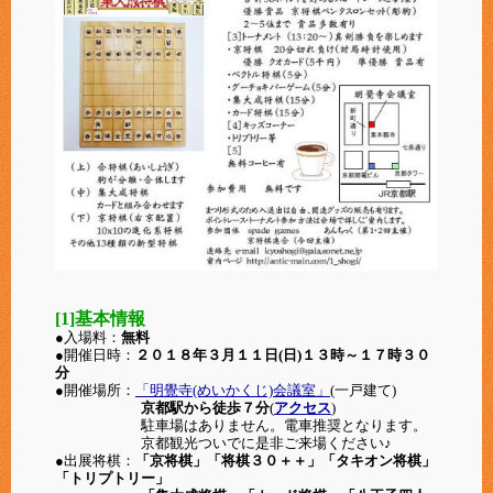
[1]基本情報
●入場料：
無料
●開催日時：
２０１８年３月１１日(日)１３時～１７時３０
分
●開催場所：
「明覺寺(めいかくじ)会議室」
(一戸建て)
京都駅から徒歩７分
(
アクセス
)
駐車場はありません。電車推奨となります。
京都観光ついでに是非ご来場ください♪
●出展将棋：
「京将棋」「将棋３０＋＋」「タキオン将棋」
「トリプトリー」