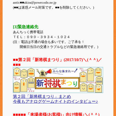
antic■■akira@power.odn.ne.jp
(■■は迷惑メール対策です。■■を削除してください。)
[3]緊急連絡先
あんちっく携帯電話
ＴＥＬ：０９０－３９３４－１０２４
(注：電話は不通の場合も多いです。ご了承を！
開催日当日の交通トラブルなどの緊急連絡用です。)
■■第２回「新将棋まつり」(2017/10/7)＼(＾＾)／
■■■
第２回「新将棋まつり」まとめ
今夜もアナログゲームナイトのインタビュー♪
■■■■■
「来場者様(お客様)」向け情報♪＼(＾＾)