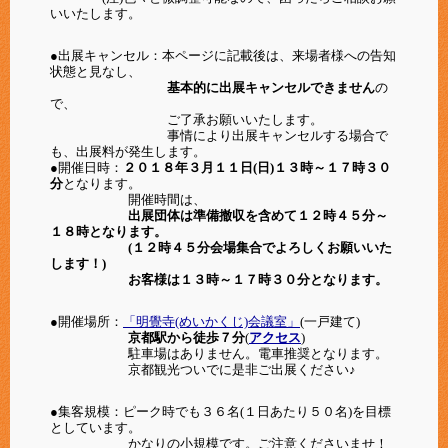
いいたします。
●出展キャンセル：本ページに記載後は、来場者様への告知
状態と見なし、
基本的に出展キャンセルできません
の
で、
ご了承お願いいたします。
事情により出展キャンセルする場合で
も、出展料が発生します。
●開催日時：
２０１８年３月１１日(日)１３時～１７時３０
分
となります。
開催時間は、
出展団体は準備撤収を含めて１２時４５分～
１８時となります。
(１２時４５分会場集合でよろしくお願いいた
します！)
お客様は１３時～１７時３０分となります。
●開催場所：
「明覺寺(めいかくじ)会議室」
(一戸建て)
京都駅から徒歩７分
(
アクセス
)
駐車場はありません。電車推奨となります。
京都観光ついでに是非ご出展ください♪
●集客規模：ピーク時でも３６名(１日あたり５０名)を目標
としています。
かなりの小規模です。ご注意くださいませ！