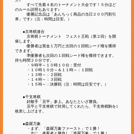
すべて先着４名のトーナメント大会です！５分ほど
のルール説明もあります♪
優勝記念品は「あんちっく商品の当日２００円割引
券」です♪（注：時間は目安。）
●京将棋連合
京将棋トーナメント フェスト王戦（第２回）を開
催します。
優勝者は賞金１万円と次回の１回戦シード権を獲得
できます。
準優勝者も次回の１回戦シード権を獲得できます。
持ち時間２０分です。
・９時半～１０時１０分：受付
・１０時１０分～＆１１時～：１回戦
・１３時～：２回戦
・１４時～：３回戦
・１５時～：決勝戦（注：時間は目安です。）
●干支将棋
好敵手「丑平」参上。あなたといざ勝負。
丑平と干支将棋で対局してくれたら、干支将棋駒を1
枚差し上げます。
●森羅万象
・まず、「森羅万象ファースト」で１勝！
次に、考案者と勝負し「森羅万象」で１勝！