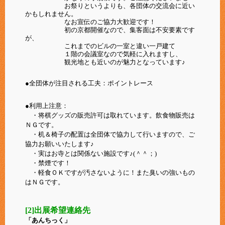
お祭りというよりも、各団体の交流会に近い
かもしれません。
なお宣伝のご協力大歓迎です！
初の京都開催なので、集客面は不安要素です
が、
これまでのビルの一室と違い一戸建て
１階の会議室なので気軽に入れますし、
観光地とも近いのが魅力となっています♪
●全団体が注目される工夫：ポイントレース
●利用上注意：
・将棋グッズの販売許可は取れています。飲食物販売は
ＮＧです。
・机＆椅子の配置は全団体で協力して行いますので、ご
協力お願いいたします♪
・実はお寺とは関係ない施設です♪(＾＾；)
・禁煙です！
・軽食ＯＫですが汚さないように！また臭いの強いもの
はＮＧです。
[2]出展希望連絡先
「あんちっく」