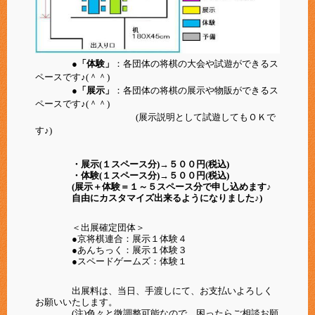
●「体験」
：各団体の将棋の大会や試遊ができるス
ペースです♪(＾＾)
●「展示」
：各団体の将棋の展示や物販ができるス
ペースです♪(＾＾)
(展示説明として試遊してもＯＫで
す♪)
・展示(１スペース分)→５００円(税込)
・体験(１スペース分)→５００円(税込)
(展示＋体験＝１～５スペース分で申し込めます♪
自由にカスタマイズ出来るようになりました♪)
＜出展確定団体＞
●京将棋連合：展示１体験４
●あんちっく：展示１体験３
●スペードゲームズ：体験１
出展料は、当日、手渡しにて、お支払いよろしく
お願いいたします。
(注)色々と微調整可能なので、困ったらご相談お願