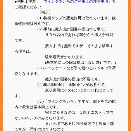
●利用上注意：「
ウインクあいちのご利用上の注意事項
」を
ご確認ください。
【補足】
(１)将棋グッズの販売許可は取れています。飲
食物販売はＮＧです。
(２)事前に搬入出計画書を提出する事で、
３０分以内であれば車からの搬入が可能
です。
搬入までは無料ですが、そのまま駐車す
る場合は、
駐車場代がかかります。
(基本的には今回は提出しない方針です。)
(３)スーツケースなど手で運べるレベルは手荷
物となります。
搬入出計画書の提出は不要です。
(４)机の脚の所に目印のピンがあるので、
原状復帰はそのピンに合わせればＯＫで
す。
(５)「ウインクあいち」ですが、廊下を含め館
内の飲食は基本禁止です。
完全にＯＫなのは、１階ミニストップ向
かいのベンチのみとなります。
また会場である1208号室内でも飲食可能
ですが、汚すのはＮＧなので、