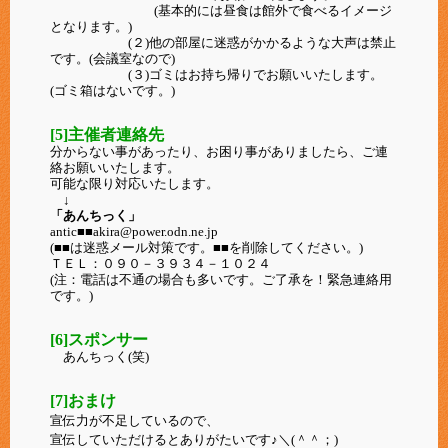
(基本的には昼食は館外で食べるイメージ
となります。)
(２)他の部屋に迷惑がかかるような大声は禁止
です。(会議室なので)
(３)ゴミはお持ち帰りでお願いいたします。
(ゴミ箱はないです。)
[5]主催者連絡先
分からない事があったり、お困り事がありましたら、ご連
絡お願いいたします。
可能な限り対応いたします。
↓
「あんちっく」
antic■■akira@power.odn.ne.jp
(■■は迷惑メール対策です。■■を削除してください。)
ＴＥＬ：０９０－３９３４－１０２４
(注：電話は不通の場合も多いです。ご了承を！緊急連絡用
です。)
[6]スポンサー
あんちっく(笑)
[7]おまけ
宣伝力が不足しているので、
宣伝していただけるとありがたいです♪＼(＾＾；)