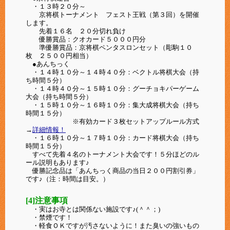
・１３時２０分～
京将棋トーナメント フェスト王戦（第３回）を開催
します。
先着１６名 ２０分切れ負け
優勝賞品：クオカード５０００円分
準優勝賞品：
京将棋ペンタスロンセット（彫駒１０
枚 ２５００円相当）
●あんちっく
・１４時１０分～１４時４０分：ベクトル将棋大会（持
ち時間５分）
・１４時４０分～１５時１０分：グーチョキパーゲーム
大会（持ち時間５分）
・１５時１０分～１６時１０分：集大成将棋大会（持ち
時間１５分）
※有効カード３枚セットアップルール方式
→
詳細情報！
・１６時１０分～１７時１０分：カード将棋大会（持ち
時間１５分）
すべて先着４名のトーナメント大会です！５分ほどのル
ール説明もあります♪
優勝記念品は「あんちっく商品の当日２００円割引券」
です♪（注：時間は目安。）
[4]注意事項
・実はお寺とは関係ない施設です♪(＾＾；)
・禁煙です！
・軽食ＯＫですが汚さないように！また臭いの強いもの