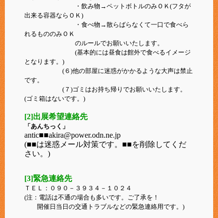
・飲み物→ペットボトルのみＯＫ(フタが
出来る容器ならＯＫ)
・食べ物→散らばらなくて一口で食べら
れるもののみＯＫ
のルールでお願いいたします。
(基本的には昼食は館外で食べるイメージ
となります。)
(６)他の部屋に迷惑がかかるような大声は禁止
です。
(７)ゴミはお持ち帰りでお願いいたします。
(ゴミ箱はないです。)
[2]出展希望連絡先
「あんちっく」
antic■■akira@power.odn.ne.jp
(■■は迷惑メール対策です。■■を削除してくだ
さい。)
[3]緊急連絡先
ＴＥＬ：０９０－３９３４－１０２４
(注：電話は不通の場合も多いです。ご了承を！
開催日当日の交通トラブルなどの緊急連絡用です。)