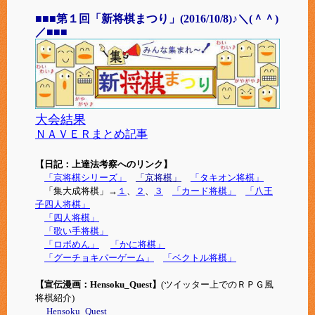
■■■
第１回「新将棋まつり」(2016/10/8)♪＼(＾＾)
／
■■■
大会結果
ＮＡＶＥＲまとめ記事
【日記：上達法考察へのリンク】
「京将棋シリーズ」
「京将棋」
「タキオン将棋」
「集大成将棋」→
１
、
２
、
３
「カード将棋」
「八王
子四人将棋」
「四人将棋」
「歌い手将棋」
「ロボめん」
「かに将棋」
「グーチョキパーゲーム」
「ベクトル将棋」
【宣伝漫画：Hensoku_Quest】
(ツイッター上でのＲＰＧ風
将棋紹介)
Hensoku_Quest