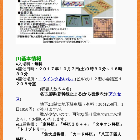
[1]基本情報
●入場料：
無料
●開催日時：
２０１７年１０月７日(土)９時３０分～１６時
３０分
●開催場所：
「
ウインクあいち
」
(ビル)の１２階小会議室
１
２０８号室
(収容人数５４名)
名古屋駅(新幹線止まる)から徒歩５分
(
アクセ
ス
)
地下2,3階に地下駐車場（有料：
30分250円、1
日1850円）がありますが、
数が少ないので、可能な限り電車でのご来場
よろしくお願いいたします。
●出展将棋：
「京将棋」「将棋３０＋＋」「タキオン将棋」
「トリプトリー」
「集大成将棋」「カード将棋」「八王子四人
将棋」