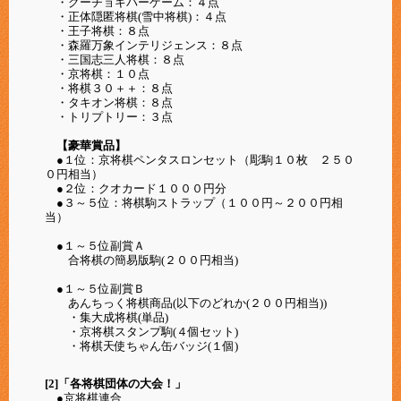
・グーチョキパーゲーム：４点
・正体隠匿将棋(雪中将棋)：４点
・王子将棋：８点
・森羅万象インテリジェンス：８点
・三国志三人将棋：８点
・京将棋：１０点
・将棋３０＋＋：８点
・タキオン将棋：８点
・トリプトリー：３点
【豪華賞品】
●１位：京将棋ペンタスロンセット（彫駒１０枚 ２５０
０円相当）
●２位：クオカード１０００円分
●３～５位：将棋駒ストラップ（１００円～２００円相
当）
●１～５位副賞Ａ
合将棋の簡易版駒(
２００
円相当)
●１～５位副賞Ｂ
あんちっく将棋商品(以下のどれか
(２００円相当)
)
・集大成将棋(単品)
・京将棋スタンプ駒(４個セット)
・将棋天使ちゃん缶バッジ(１個)
[2]「各将棋団体の大会！」
●京将棋連合