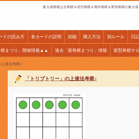
集大成将棋は古将棋＆現代将棋＆海外将棋＆変則将棋の集大成
ードの読み方
各カードの説明
効能
購入方法
別ルール
日
将棋まつり」開催情報▲▲
過去「新将棋まつり」情報
新型将棋サ
の上達法考察♪
「トリプトリー」の上達法考察♪