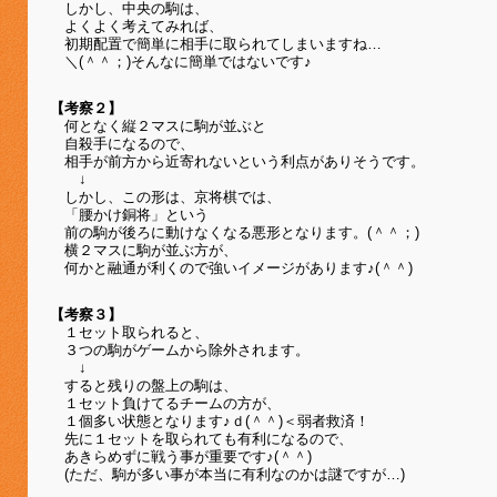
しかし、中央の駒は、
よくよく考えてみれば、
初期配置で簡単に相手に取られてしまいますね…
＼(＾＾；)そんなに簡単ではないです♪
【考察２】
何となく縦２マスに駒が並ぶと
自殺手になるので、
相手が前方から近寄れないという利点がありそうです。
↓
しかし、この形は、京将棋では、
「腰かけ銅将」という
前の駒が後ろに動けなくなる悪形となります。(＾＾；)
横２マスに駒が並ぶ方が、
何かと融通が利くので強いイメージがあります♪(＾＾)
【考察３】
１セット取られると、
３つの駒がゲームから除外されます。
↓
すると残りの盤上の駒は、
１セット負けてるチームの方が、
１個多い状態となります♪ｄ(＾＾)＜弱者救済！
先に１セットを取られても有利になるので、
あきらめずに戦う事が重要です♪(＾＾)
(ただ、駒が多い事が本当に有利なのかは謎ですが…)