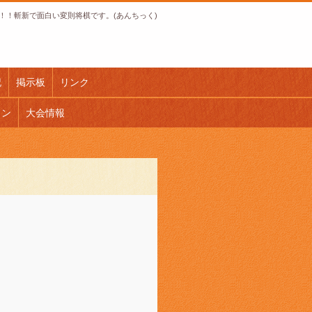
！！斬新で面白い変則将棋です。(あんちっく)
記
掲示板
リンク
ロン
大会情報