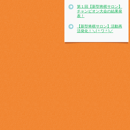
第１回【新型将棋サロン】
チャンピオン大会の結果発
表！
【新型将棋サロン】活動再
活発化！＼(＾ワ＾)／