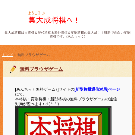
集大成将棋は古将棋＆現代将棋＆海外将棋＆変則将棋の集大成！！斬新で面白い変則
将棋です。(あんちっく)
トップ
›
無料ブラウザゲーム
無料ブラウザゲーム
[あんちっく無料ゲーム♪]サイトの
[新型将棋通信対局]ページ
にて、
本将棋・変則将棋・新型将棋の無料ブラウザゲームの通信
対局が遊べます♪ｄ(＾＾)