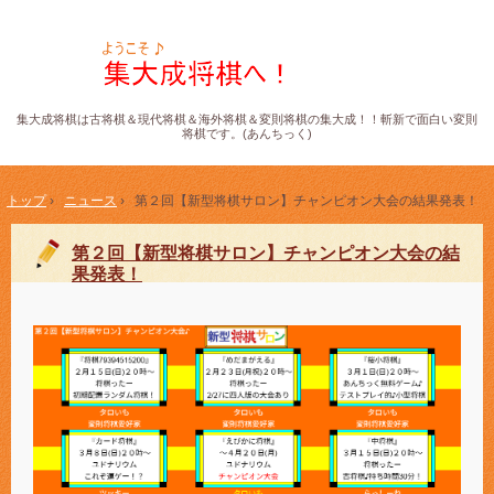
集大成将棋は古将棋＆現代将棋＆海外将棋＆変則将棋の集大成！！斬新で面白い変則
将棋です。(あんちっく)
トップ
›
ニュース
›
第２回【新型将棋サロン】チャンピオン大会の結果発表！
第２回【新型将棋サロン】チャンピオン大会の結
果発表！