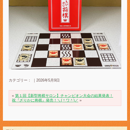
カテゴリー： ｜2026年5月9日
«
第１回【新型将棋サロン】チャンピオン大会の結果発表！
祝『ざりかに将棋』発売！＼(＾ワ＾)／
»