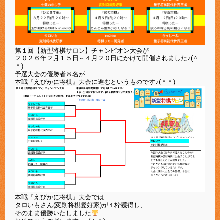
第１回【新型将棋サロン】チャンピオン大会が
２０２６年２月１５日～４月２０日にかけて開催されました♪(＾
＾)
予選大会の優勝者８名が
本戦『えびかに将棋』大会に進むというものです♪(＾＾)
本戦『えびかに将棋』大会では
タロいもさん(変則将棋愛好家)が４枠獲得し、
そのまま優勝いたしました