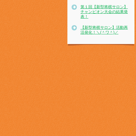
第１回【新型将棋サロン】
チャンピオン大会の結果発
表！
【新型将棋サロン】活動再
活発化！＼(＾ワ＾)／