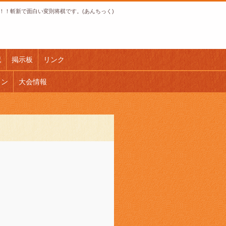
！！斬新で面白い変則将棋です。(あんちっく)
記
掲示板
リンク
ロン
大会情報