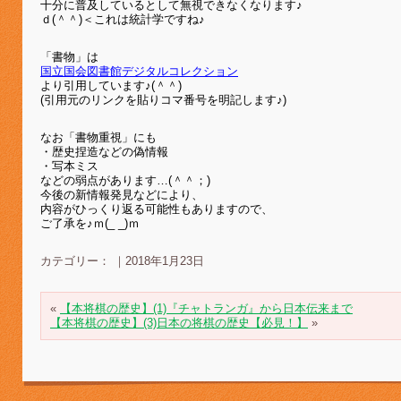
十分に普及しているとして
無視できなくなります♪
ｄ(＾＾)＜これは統計学ですね♪
「書物」は
国立国会図書館デジタルコレクション
より引用しています♪(＾＾)
(引用元のリンクを貼りコマ番号を明記します♪)
なお「書物重視」にも
・歴史捏造などの偽情報
・写本ミス
などの弱点があります…(＾＾；)
今後の新情報発見などにより、
内容がひっくり返る可能性もありますので、
ご了承を♪ｍ(_ _)ｍ
カテゴリー： ｜2018年1月23日
«
【本将棋の歴史】(1)『チャトランガ』から日本伝来まで
【本将棋の歴史】(3)日本の将棋の歴史【必見！】
»