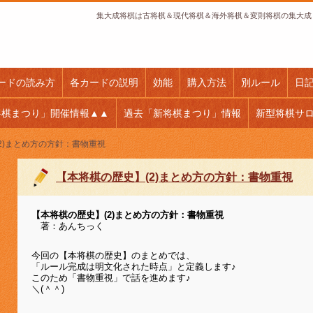
集大成将棋は古将棋＆現代将棋＆海外将棋＆変則将棋の集大成
ードの読み方
各カードの説明
効能
購入方法
別ルール
日
将棋まつり」開催情報▲▲
過去「新将棋まつり」情報
新型将棋サ
2)まとめ方の方針：書物重視
【本将棋の歴史】(2)まとめ方の方針：書物重視
【本将棋の歴史】(2)まとめ方の方針：書物重視
著：あんちっく
今回の【本将棋の歴史】のまとめでは、
「ルール完成は明文化された時点」と定義します♪
このため「書物重視」で話を進めます♪
＼(＾＾)