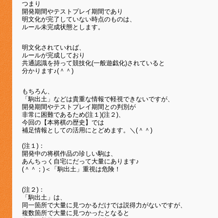
つまり
開発期間やテストプレイ期間であり
明文化が完了していない時点のものは、
ルール未完成状態とします。
明文化されていれば、
ルールが完成しており
共通認識を持って競技化(一般遊戯化)されていると
分かります♪(＾＾)
もちろん、
「駒出土」などは貴重な情報で軽視できないですが、
開発期間やテストプレイ期間との判別が
非常に困難であるため(注１)(注２)、
今回の【本将棋の歴史】では
補足情報としての活用にとどめます。＼(＾＾)
(注１)：
開発中の将棋作品の珍しい駒は、
あんちっく自宅にだって大量にあります♪
(＾＾；)＜「駒出土」重視は危険！
(注２)：
「駒出土」は、
同一箇所で大量に見つかるだけでは説得力がないですが、
複数箇所で大量に見つかったとなると