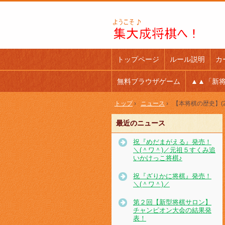
トップページ
ルール説明
カ
無料ブラウザゲーム
▲▲「新
トップ
›
ニュース
›
【本将棋の歴史】(
最近のニュース
祝『めだまがえる』発売！
＼(＾ワ＾)／元祖５すくみ追
いかけっこ将棋♪
祝『ざりかに将棋』発売！
＼(＾ワ＾)／
第２回【新型将棋サロン】
チャンピオン大会の結果発
表！