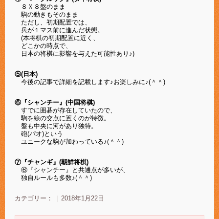
８Ｘ８盤のまま
駒の動きもそのまま
ただし、初期配置では、
兵が１マス前に進んだ状態。
(本将棋の初期配置に近く、
どこかの時点で、
日本の将棋に影響を与えた可能性あり♪)
⑤(日本)
今後の記事で詳細を記載します♪
お楽しみに♪(＾＾)
⑥『シャンチー』(中国将棋)
すでに囲碁が存在していたので、
駒を線の交点に置くのが特徴。
盤も中央に河があり独特。
砲(パオ)という
ユニークな駒が加わっている♪
(＾＾)
⑦『チャンギ』(朝鮮将棋)
⑥『シャンチー』と共通点が多いが、
独自ルールも多数♪
(＾＾)
カテゴリー： ｜2018年1月22日