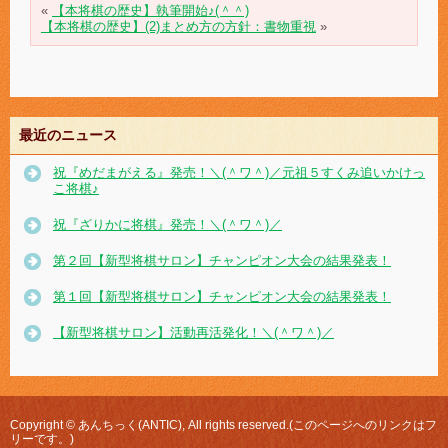
«
【本将棋の歴史】執筆開始♪(＾＾)
【本将棋の歴史】(2)まとめ方の方針：書物重視
»
最近のニュース
祝『めだまがえる』発売！＼(＾ワ＾)／元祖５すくみ追いかけっ
こ将棋♪
祝『ざりかに将棋』発売！＼(＾ワ＾)／
第２回【新型将棋サロン】チャンピオン大会の結果発表！
第１回【新型将棋サロン】チャンピオン大会の結果発表！
【新型将棋サロン】活動再活発化！＼(＾ワ＾)／
Copyright © あんちっく(ANTIC), All rights reserved.(このページへのリンクはフ
リーです。)