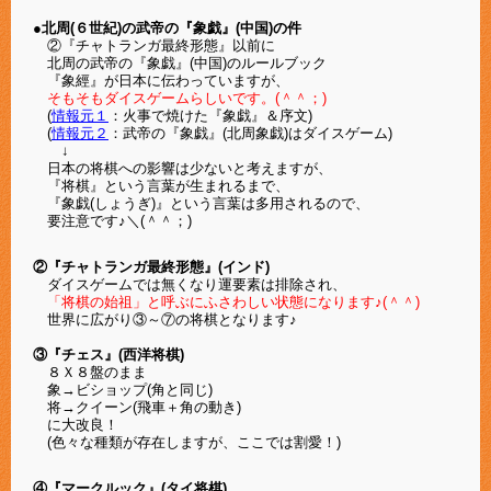
●北周(６世紀)の武帝の『象戯』(中国)の件
②『チャトランガ最終形態』以前に
北周の武帝の『象戯』(中国)のルールブック
『象經』が日本に伝わっていますが、
そもそもダイスゲームらしいです。(＾＾；)
(
情報元１
：火事で焼けた『象戯』＆序文)
(
情報元２
：武帝の『象戯』(北周象戯)はダイスゲーム)
↓
日本の将棋への影響は少ないと考えますが、
『将棋』という言葉が生まれるまで、
『象戯(しょうぎ)』という言葉は多用されるので、
要注意です♪
＼(＾＾；)
②『チャトランガ最終形態』(インド)
ダイスゲームでは無くなり運要素は排除され、
「将棋の始祖」と呼ぶにふさわしい状態になります♪(＾＾)
世界に広がり③～⑦の将棋となります♪
③『チェス』(西洋将棋)
８Ｘ８盤のまま
象→ビショップ(角と同じ)
将→クイーン(飛車＋角の動き)
に大改良！
(色々な種類が存在しますが、ここでは割愛！)
④『マークルック』(タイ将棋)