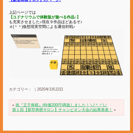
上記ページでは
【ユドナリウムで体験版が遊べる作品♪】
も充実させました♪現在９作品ほどあるぞ♪
ｄ(＾＾)仮想現実空間による通信対戦♪
カテゴリー： ｜2025年3月22日
«
祝『王子将棋』(特価200円)再販しました！＼(＾＾)／
第１回【新型将棋サロン】チャンピオン大会の結果発表！
»