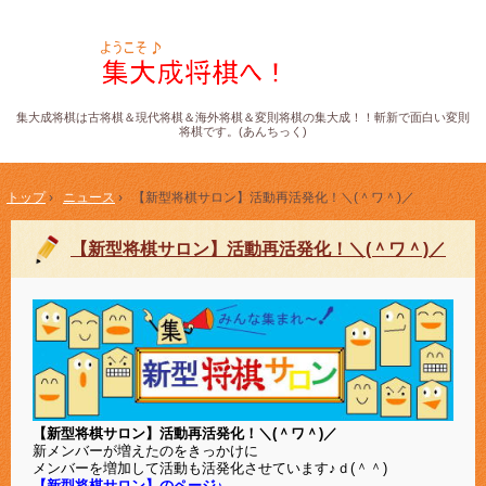
集大成将棋は古将棋＆現代将棋＆海外将棋＆変則将棋の集大成！！斬新で面白い変則
将棋です。(あんちっく)
トップ
›
ニュース
›
【新型将棋サロン】活動再活発化！＼(＾ワ＾)／
【新型将棋サロン】活動再活発化！＼(＾ワ＾)／
【新型将棋サロン】活動再活発化！＼(＾ワ＾)／
新メンバーが増えたのをきっかけに
メンバーを増加して活動も活発化させています♪ｄ(＾＾)
【新型将棋サロン】のページ♪