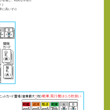
が登場し、時間も手頃♪)
！)
常に高いぞ♪)