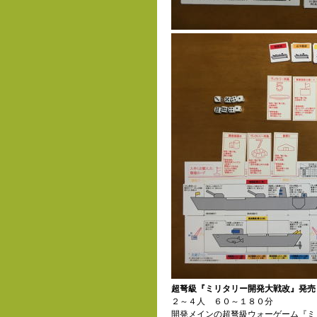
超弩級『ミリタリー開発大戦改』発売
２～４人 ６０～１８０分
開発メインの超弩級ウォーゲーム『ミ