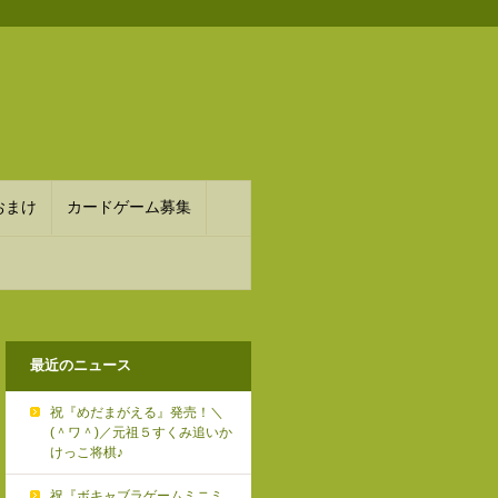
おまけ
カードゲーム募集
最近のニュース
祝『めだまがえる』発売！＼
(＾ワ＾)／元祖５すくみ追いか
けっこ将棋♪
祝『ボキャブラゲームミニミ