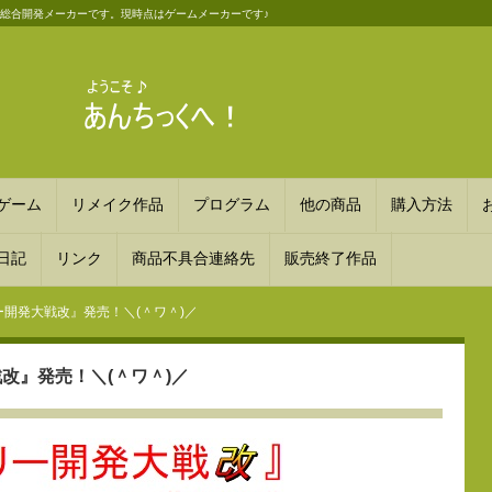
斬新な総合開発メーカーです。現時点はゲームメーカーです♪
ゲーム
リメイク作品
プログラム
他の商品
購入方法
日記
リンク
商品不具合連絡先
販売終了作品
開発大戦改』発売！＼(＾ワ＾)／
改』発売！＼(＾ワ＾)／