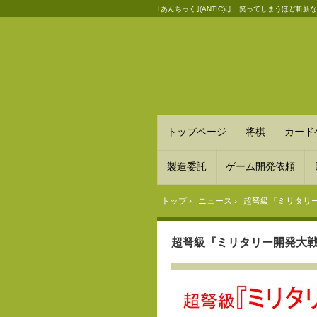
｢あんちっく｣(ANTIC)は、笑ってしまうほど
トップページ
将棋
カード
製造委託
ゲーム開発依頼
トップ
›
ニュース
›
超弩級『ミリタリー
超弩級『ミリタリー開発大戦