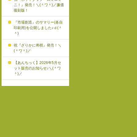
ニ！』発売！＼(＾ワ＾)／廉価
復刻版！
『市場創造』のサマリー(各自
印刷用)を公開しました♪ｄ(＾
＾)
祝『ざりかに将棋』発売！＼
(＾ワ＾)／
【あんちっく】2026年5月セ
ット販売のお知らせ♪＼(＾ワ
＾)／