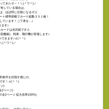
ってきたぞ～！＼(＾ワ＾)／
所有している場合は、
ば、ほぼ同じ仕様になるぞ♪)
ート標準搭載でカード総数３５１枚！
しています！ご了承を…♪
ります♪
カードは光沢紙です♪)
型艦級)、戦車、飛行機が登場します♪
できます♪ｄ(＾＾)
(＾ワ＾)／
利条件を目指す感じの、
す！ｄ(＾＾)
ージ)
 全2ページ)
ズ全2ページ 拡大倍率100%)