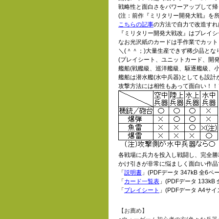
戦略性と面白さをパワーアップして帰
(注：前作『ミリタリー開発大戦』を
こちらの記事
の方法で自力で改造すれ
『ミリタリー開発大戦改』はプレイシ
なお光沢紙のカードは手作業でカット
＼(＾＾；)大量生産できず稀少品とな
(プレイシート、ユニットカード、開発
艦船(戦艦級、巡洋艦級、駆逐艦級、小
艦船は潜水艦(水中兵器)としても設計が
攻撃方法には相性もあって面白い！！＼
各戦場に兵力を投入し戦闘し、完全勝
かけ引きが非常に悩ましく面白い作品で
「
説明書
」(PDFデータ 347kB 全6ペ
「
カード一覧表
」(PDFデータ 133kB
「
プレイシート
」(PDFデータ A4サイ
【お薦め】