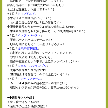
「絵の良さ」「販売実績の高さ」に加えて、
訳あり品赤カード仕様(完売)の追い風もあり、
まだまだ健在という感じです♪(＾＾)
●３位『
トップギルド
』
さすが王道中量級作品♪＼(＾ワ＾)
ちなみに売上金額では１位の作品です♪
中重量級作品を作るサークルが減少傾向にあるのか、
中重量級作品を多く扱うあんちっくに希少価値も♪(＾ω＾)
●４位『
イレブンバースト
』
王道バーストパズルゲームです♪
順当な順位とも♪(＾＾)＜盛り上がるよ～♪
●５位『
近未来都市建設
』
非対称バランス採用のリソースマネジメントで、
やや上級者向けでありながらも、
新作中重量級という事で、上位ランクイン！ｄ(＾＾)
●６位『
ジェム スクランブル
』
去年の販売数１位作品です♪
SNS映えする作品で、今年も上位です♪(＾＾)
●７位『
イチからファーム
』
カード４４枚のみの超小型デッキ構築という
斬新なシステムが評価を受け、見事上位にランクイン！
■小川昌洋さん作品！
１位２位ではないものの
３位以降の上位が独占状態に！