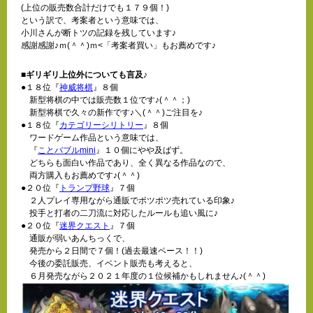
(上位の販売数合計だけでも１７９個！)
という訳で、考案者という意味では、
小川さんが断トツの記録を残しています♪
感謝感謝♪ｍ(＾＾)ｍ<「考案者買い」もお薦めです♪
■ギリギリ上位外についても言及♪
●１８位『
神威将棋
』８個
新型将棋の中では販売数１位です♪(＾＾；
)
新型将棋で久々の新作です♪＼(＾＾)ご注目を♪
●１８位『
カテゴリーシリトリー
』８個
ワードゲーム作品という意味では、
『
ことバブルmini
』１０個にやや及ばず。
どちらも面白い作品であり、全く異なる作品なので、
両方購入もお薦めです♪(＾＾)
●２０位『
トランプ野球
』７個
２人プレイ専用ながら通販でポツポツ売れている印象♪
投手と打者の二刀流に対応したルールも追い風に♪
●２０位『
迷界クエスト
』７個
通販が弱いあんちっくで、
発売から２日間で７個！(過去最速ペース！！)
今後の委託販売、イベント販売も考えると、
６月発売ながら２０２１年度の１位候補かもしれません♪(＾＾)