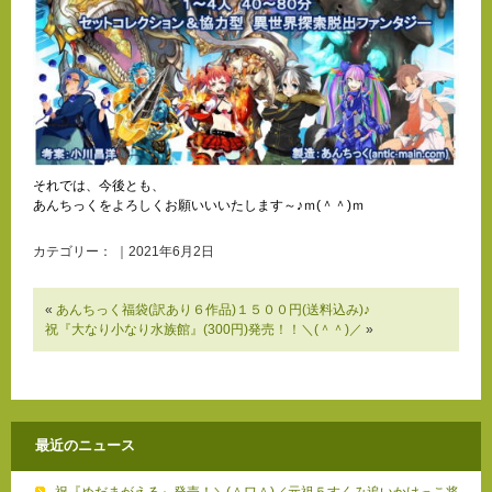
それでは、今後とも、
あんちっくをよろしくお願いいいたします～♪ｍ(＾＾)ｍ
カテゴリー： ｜2021年6月2日
«
あんちっく福袋(訳あり６作品)１５００円(送料込み)♪
祝『大なり小なり水族館』(300円)発売！！＼(＾＾)／
»
最近のニュース
祝『めだまがえる』発売！＼(＾ワ＾)／元祖５すくみ追いかけっこ将