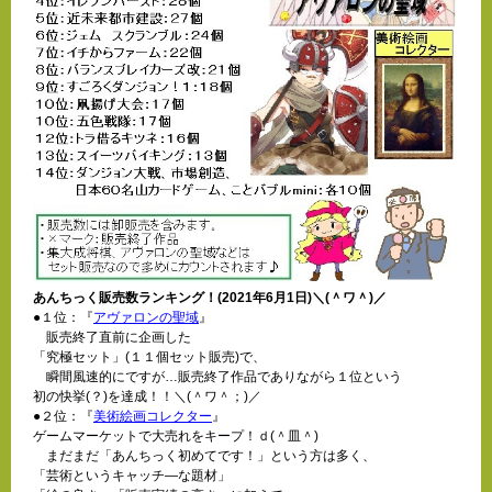
あんちっく販売数ランキング！(2021年6月1日)＼(＾ワ＾)／
●１位：『
アヴァロンの聖域
』
販売終了直前に企画した
「究極セット」(１１個セット販売)で、
瞬間風速的にですが…販売終了作品でありながら１位という
初の快挙(？)を達成！！＼(＾ワ＾；)／
●２位：『
美術絵画コレクター
』
ゲームマーケットで大売れをキープ！ｄ(＾皿＾)
まだまだ「あんちっく初めてです！」という方は多く、
「芸術というキャッチ―な題材」