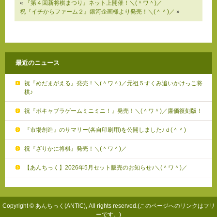
«
『第４回新将棋まつり』ネット上開催！＼(＾ワ＾)／
祝『イチからファーム２』銀河企画様より発売！＼(＾＾)／
»
最近のニュース
祝『めだまがえる』発売！＼(＾ワ＾)／元祖５すくみ追いかけっこ将
棋♪
祝『ボキャブラゲームミニミニ！』発売！＼(＾ワ＾)／廉価復刻版！
『市場創造』のサマリー(各自印刷用)を公開しました♪ｄ(＾＾)
祝『ざりかに将棋』発売！＼(＾ワ＾)／
【あんちっく】2026年5月セット販売のお知らせ♪＼(＾ワ＾)／
Copyright © あんちっく(ANTIC), All rights reserved.(このページへのリンクはフリ
ーです。)