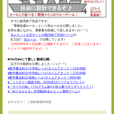
すでに販売終了作品ですが…
「軍縮会議ルール」という別ルールを公開しました♪
史実を感じながら、運要素を軽減して楽しめます♪ｄ(＾＾)
あんちっく公式サイトの[販売終了作品]ページ
の
[C11]の「
別ルール
」で公開しています♪
※2022年6月１日以降に公開終了するので、ご注意くださいませ！
※リメイク検討中です♪(＾＾)
■YouTubeにて新しい動画公開♪
以下の６動画を公開しました～♪ｖ(＾＾)
●
数学魔法剣士(小学校レベル)タイムアタック！13分48秒
●数学魔法剣士(中学校レベル)タイムアタック！17分40秒
●数学魔法剣士(高校レベル)タイムアタック！49分4秒
●『ミリタリー囲碁大戦』(STAGE15クリアまでプレイ♪)
●『ダイヤの箱』(プログラム版)(６戦３勝でギリギリクリア！)
●『めだまがえる』対局動画(あんちっく無料ゲーム♪)
カテゴリー： ｜2021年8月15日