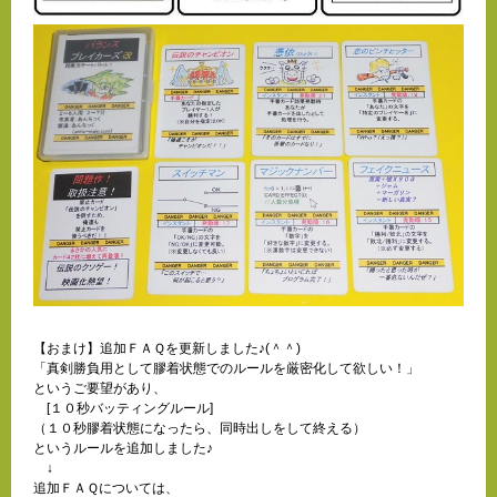
【おまけ】追加ＦＡＱを更新しました♪(＾＾)
「真剣勝負用として膠着状態でのルールを厳密化して欲しい！」
というご要望があり、
[１０秒バッティングルール]
（１０秒膠着状態になったら、同時出しをして終える）
というルールを追加しました♪
↓
追加ＦＡＱについては、