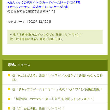
●あんちっく公式サイトの[カードゲーム]ページの
[C13]
●ゲームマーケット公式サイトでのゲーム記事
のどちらでもご確認できます♪(＾＾)
カテゴリー： ｜2020年12月29日
«
祝『神威将棋(カムイショウギ)』発売！＼(＾ワ＾)／
祝『近未来都市建設』発売！(800円♪)
»
最近のニュース
祝『めだまがえる』発売！＼(＾ワ＾)／元祖５すくみ追いかけっこ将
棋♪
祝『ボキャブラゲームミニミニ！』発売！＼(＾ワ＾)／廉価復刻版！
『市場創造』のサマリー(各自印刷用)を公開しました♪ｄ(＾＾)
祝『ざりかに将棋』発売！＼(＾ワ＾)／