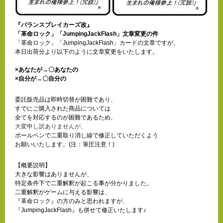
『バランスブレイカーズ改』
「革命ロック」「JumpingJackFlash」文章変更の件
「革命ロック」「JumpingJackFlash」カードの文章ですが、
本日出荷分より以下のように文章変更をいたします。
×あなたが→〇あなたの
×自分が→〇自分の
委託販売品は即時切替が困難であり、
すでにご購入された商品については
全てを対応するのが困難であるため、
大変申し訳ありませんが、
ボールペンで二重取り消し線で修正していただくよう
お願いいたします。(注：筆圧注意！)
【概要説明】
大きな影響はありませんが、
特定条件下で二重解釈が起こる事が分かりました。
二重解釈がゲームに与える影響は、
『革命ロック』の方のみと思われますが、
『JumpingJackFlash』も併せて修正いたします♪