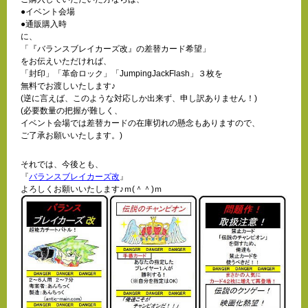
●イベント会場
●通販購入時
に、
「『バランスブレイカーズ改』の差替カード希望」
をお伝えいただければ、
「封印」「革命ロック」「JumpingJackFlash」３枚を
無料でお渡しいたします♪
(逆に言えば、このような対応しか出来ず、申し訳ありません！)
(必要数量の把握が難しく、
イベント会場では差替カードの在庫切れの懸念もありますので、
ご了承お願いいたします。)
それでは、今後とも、
『
バランスブレイカーズ改
』
よろしくお願いいたします♪ｍ(＾＾)ｍ