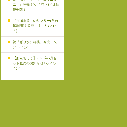
ニ！』発売！＼(＾ワ＾)／廉価
復刻版！
『市場創造』のサマリー(各自
印刷用)を公開しました♪ｄ(＾
＾)
祝『ざりかに将棋』発売！＼
(＾ワ＾)／
【あんちっく】2026年5月セ
ット販売のお知らせ♪＼(＾ワ
＾)／