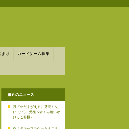
おまけ
カードゲーム募集
最近のニュース
祝『めだまがえる』発売！＼
(＾ワ＾)／元祖５すくみ追いか
けっこ将棋♪
祝『ボキャブラゲームミニミ