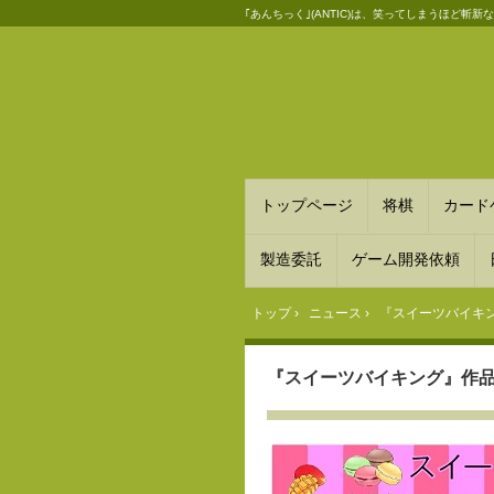
｢あんちっく｣(ANTIC)は、笑ってしまうほど
トップページ
将棋
カード
製造委託
ゲーム開発依頼
トップ
›
ニュース
›
『スイーツバイキ
『スイーツバイキング』作